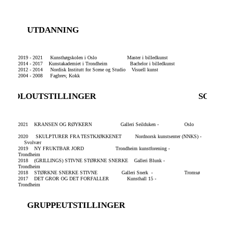
UTDANNING
2019 - 2021
Kunsthøgskolen i Oslo M
aster i billedkunst
2014 - 2017
Kunstakademiet i Trondheim B
achelor i billedkunst
2012 - 2014
Nordisk Institutt for Scene og Studio Visuell kunst
2004 - 2008
Fagbrev, Kokk
SOLOUTSTILLINGER
SOLO
2021 KRANSEN OG RØYKERN G
alleri Seilduken - Oslo
2020
SKULPTURER FRA TESTKJØKKENET Nordnorsk kunstsenter (NNKS) -
Svolvær
2019 N
Y FRUKTBAR JORD Trondheim kunstforening -
Trondheim
2018 (
GRILLINGS) STIVNE STØRKNE SNERKE Galleri Blunk -
Trondheim
2018 S
TØRKNE SNERKE STIVNE Galleri Snerk -
Tromsø
2017 D
ET GROR OG DET FORFALLER Kunsthall 15 -
Trondheim
GRUPPEUTSTILLINGER