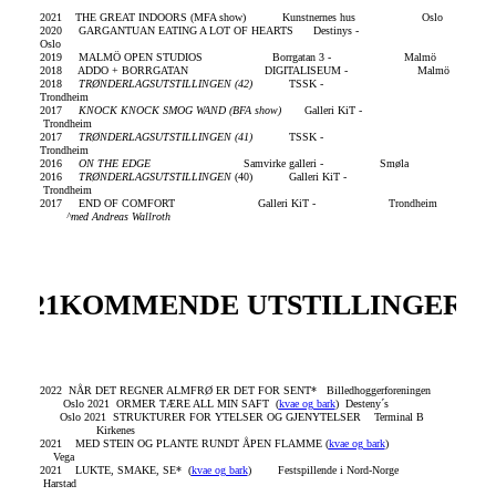
2021 THE GREAT INDOORS (MFA show) Kunstnernes hus Oslo
2020
GARGANTUAN EATING A LOT OF HEARTS Destinys -
Oslo
2019
MALMÖ OPEN STUDIOS Borrgatan 3 - Malmö
2018
ADDO + BORRGATAN DIGITALISEUM - Malmö
2018
TR
Ø
NDERLAGSUTSTILLINGEN (42)
TSSK -
Trondheim
2017
KNOCK KNOCK SMOG WAND (BFA show)
Galleri KiT -
Trondheim
2017
TR
Ø
NDERLAGSUTSTILLINGEN (41)
TSSK -
Trondheim
2016
ON THE EDGE
Samvirke galleri - Smøla
2016
TR
Ø
NDERLAGSUTSTILLINGEN
(40) Galleri KiT -
Trondheim
2017
END OF COMFORT Galleri KiT - Trondheim
^med Andreas Wallroth
2021
KOMMENDE UTSTILLINGER 20
2022 NÅR DET REGNER ALMFRØ ER DET FOR SENT* Billedhoggerforeningen
Oslo
2021 ORMER TÆRE ALL MIN SAFT (
kvae og bark
) Desteny´s
Oslo
2021 STRUKTURER FOR YTELSER OG GJENYTELSER Terminal B
Kirkenes
2021
MED STEIN OG PLANTE RUNDT ÅPEN FLAMME
(
kvae og bark
)
Vega
2021
LUKTE, SMAKE, SE* (
kvae og bark
) Festspillende i Nord-Norge
Harstad